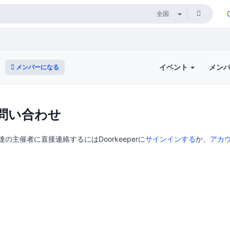
イベント
メン
メンバーになる
問い合わせ
nd 伊達の主催者に直接連絡するにはDoorkeeperに
サインインする
か、
アカ